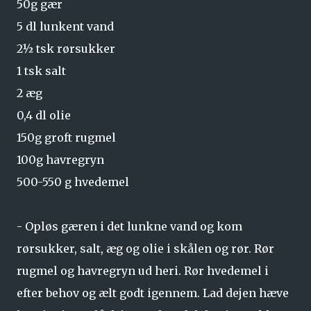
50g gær
5 dl lunkent vand
2½ tsk rørsukker
1 tsk salt
2 æg
0,4 dl olie
150g groft rugmel
100g havregryn
500-550 g hvedemel
- Opløs gæren i det lunkne vand og kom
rørsukker, salt, æg og olie i skålen og rør. Rør
rugmel og havregryn ud heri. Rør hvedemel i
efter behov og ælt godt igennem. Lad dejen hæve