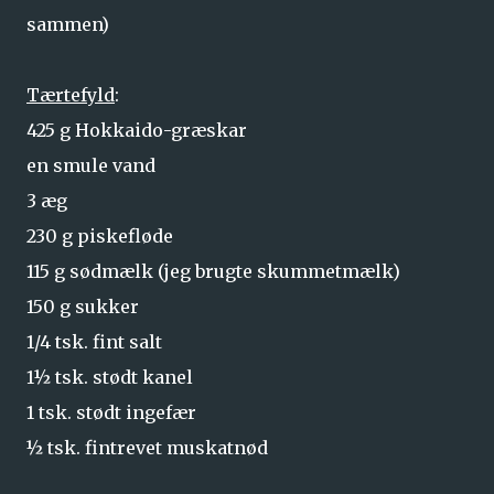
sammen)
Tærtefyld
:
425 g Hokkaido-græskar
en smule vand
3 æg
230 g piskefløde
115 g sødmælk (jeg brugte skummetmælk)
150 g sukker
1/4 tsk. fint salt
1½ tsk. stødt kanel
1 tsk. stødt ingefær
½ tsk. fintrevet muskatnød