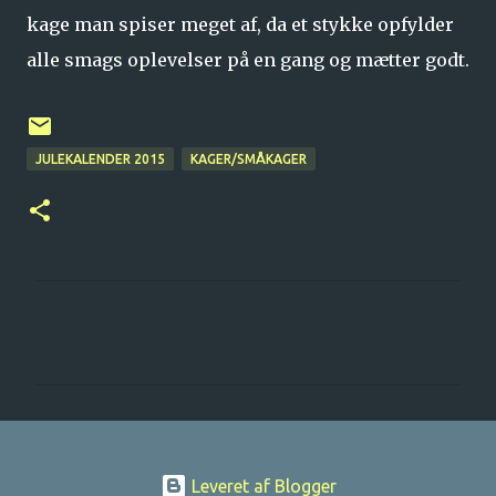
kage man spiser meget af, da et stykke opfylder
alle smags oplevelser på en gang og mætter godt.
JULEKALENDER 2015
KAGER/SMÅKAGER
K
o
m
m
e
n
Leveret af Blogger