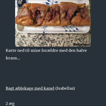
Kørte ned til mine forældre med den halve
krans....
Bagt æblekage med kanel
(Isabellas)
2 æg