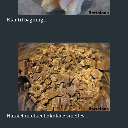
Klar til bagning....
Hakket mælkechokolade smeltes....