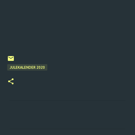
JULEKALENDER 2020
K
o
m