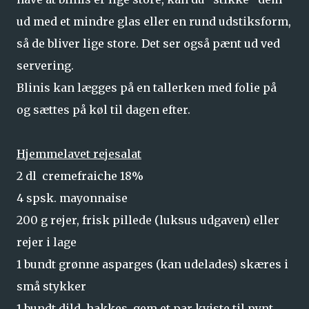
ud med et mindre glas eller en rund udstiksform,
så de bliver lige store. Det ser også pænt ud ved
servering.
Blinis kan lægges på en tallerken med folie på
og sættes på køl til dagen efter.
Hjemmelavet rejesalat
2 dl cremefraiche 18%
4 spsk. mayonnaise
200 g rejer, frisk pillede (luksus udgaven) eller
rejer i lage
1 bundt grønne asparges (kan udelades) skæres i
små stykker
1 bundt dild, hakkes, gem et par kviste til pynt