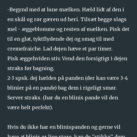
-Begynd med at lune mælken. Hæld lidt af den i
en skål og rør gæren ud heri. Tilsæt begge slags
mel - æggeblomme og resten af mælken. Pisk det
til en glat, tyktflydende dej og smag til med
cremefraiche. Lad dejen hæve et par timer.
Pisk æggehviden stiv. Vend den forsigtigt i dejen
straks før bagning.
2-3 spsk. dej hældes på panden (der kan være 3-4
blinier på en pande) bag dem i rigeligt smør.
Server straks. (har du en blinis pande vil den
være helt perfekt).
Hvis du ikke har en blinispanden og gerne vil
have at blinis er lige store, kan du ''stikke'' dem