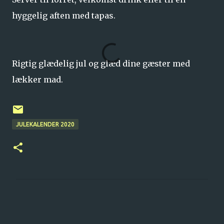
hyggelig aften med tapas.
Rigtig glædelig jul og glæd dine gæster med
lækker mad.
JULEKALENDER 2020
K
o
m