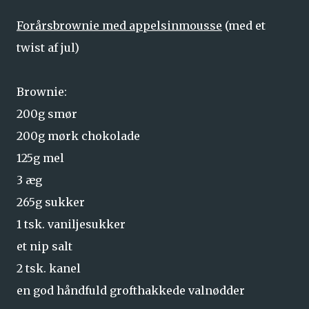
Forårsbrownie med appelsinmousse
(med et
twist af jul)
Brownie:
200g smør
200g mørk chokolade
125g mel
3 æg
265g sukker
1 tsk. vaniljesukker
et nip salt
2 tsk. kanel
en god håndfuld grofthakkede valnødder