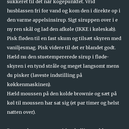
sukkeret til det når kogepunktet. Vrid
husblassen fri for vand og kom den i direkte op i
den varme appelsinsirup. Sigt siruppen over i e
ny ren skål og lad den afkøle (IKKE i køleskab).
Pisk fløden til en fast skum og tilsæt skyren med
vaniljesmag. Pisk videre til det er blandet godt.
Hæld nu den stuetempererede sirup i fløde-
skyren i en tynd stråle og meget langsomt mens
du pisker (laveste indstilling på
køkkenmaskinen).
Hæld moussen på den kolde brownie og sæt på
køl til moussen har sat sig (et par timer og helst
natten over).