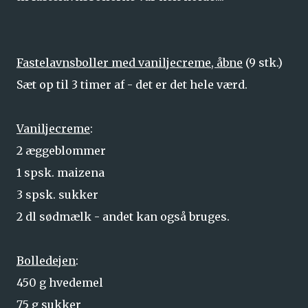
Fastelavnsboller med vaniljecreme, åbne
(9 stk.)
Sæt op til 3 timer af - det er det hele værd.
Vaniljecreme
:
2 æggeblommer
1 spsk. maizena
3 spsk. sukker
2 dl sødmælk - andet kan også bruges.
Bolledejen
:
450 g hvedemel
75 g sukker