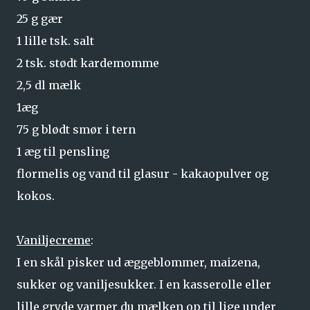
25 g gær
1 lille tsk. salt
2 tsk. stødt kardemomme
2,5 dl mælk
1æg
75 g blødt smør i tern
1 æg til pensling
flormelis og vand til glasur - kakaopulver og
kokos.
Vaniljecreme
:
I en skål pisker ud æggeblommer, maizena,
sukker og vaniljesukker. I en kasserolle eller
lille gryde varmer du mælken op til lige under