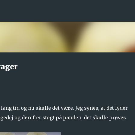
Gå videre til hovedindholdet
kager
 lang tid og nu skulle det være. Jeg synes, at det lyder
edej og derefter stegt på panden, det skulle prøves.