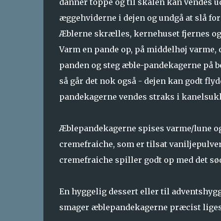
danner toppe og til skålen kan vendes ude
æggehviderne i dejen og undgå at slå for 
Æblerne skrælles, kernehuset fjernes og
Varm en pande op, på middelhøj varme, 
panden og steg æble-pandekagerne på begg
så går det nok også - dejen kan godt flyd
pandekagerne vendes straks i kanelsukke
Æblepandekagerne spises varme/lune o
cremefraiche, som er tilsat vaniljepulve
cremefraiche spiller godt op med det søde
En hyggelig dessert eller til adventshyg
smager æblepandekagerne præcist liges