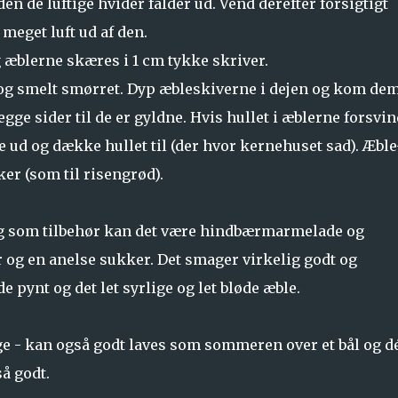
n de luftige hvider falder ud. Vend derefter forsigtigt
meget luft ud af den.
 æblerne skæres i 1 cm tykke skriver.
og smelt smørret. Dyp æbleskiverne i dejen og kom de
e sider til de er gyldne. Hvis hullet i æblerne forsvin
e ud og dække hullet til (der hvor kernehuset sad). Æble
r (som til risengrød).
g som tilbehør kan det være hindbærmarmelade og
r og en anelse sukker. Det smager virkelig godt og
 pynt og det let syrlige og let bløde æble.
ge - kan også godt laves som sommeren over et bål og d
å godt.