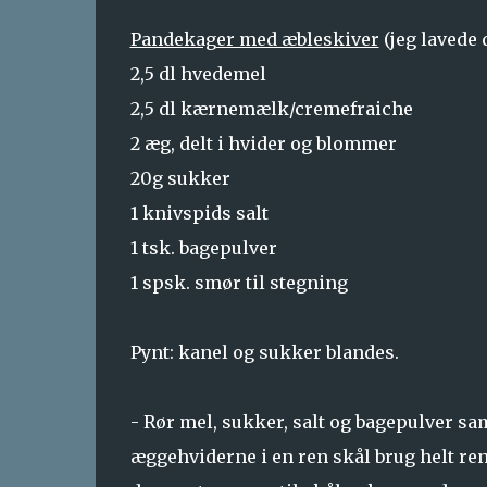
Pandekager med æbleskiver
(jeg lavede
2,5 dl hvedemel
2,5 dl kærnemælk/cremefraiche
2 æg, delt i hvider og blommer
20g sukker
1 knivspids salt
1 tsk. bagepulver
1 spsk. smør til stegning
Pynt: kanel og sukker blandes.
- Rør mel, sukker, salt og bagepulver 
æggehviderne i en ren skål brug helt ren