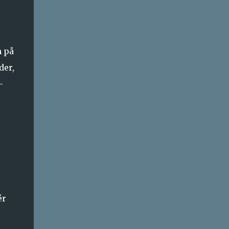
m på
der,
-
ér