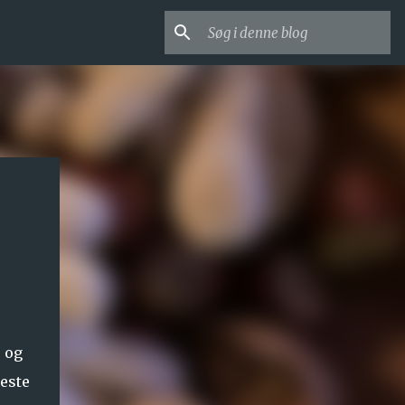
 og
leste