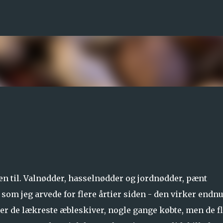
Gå videre til hovedindholdet
en til. Valnødder, hasselnødder og jordnødder, pænt
om jeg arvede for flere årtier siden - den virker endnu
 der de lækreste æbleskiver, nogle gange købte, men de f