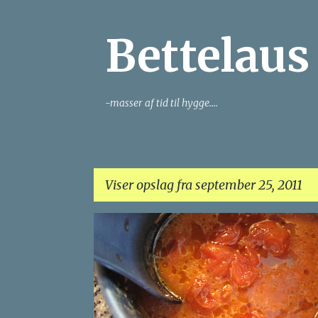
Bettelaus
-masser af tid til hygge....
Viser opslag fra september 25, 2011
O
PASTA
TILBEHØR
p
s
l
a