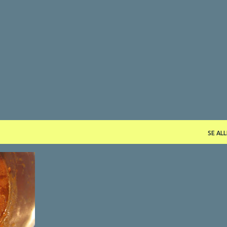
Gå videre til hovedindholdet
SE ALL