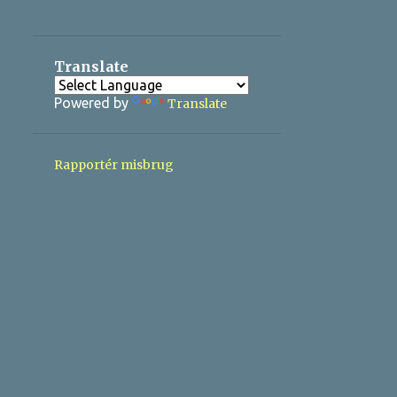
3
12/22 - 12/29
7
12/15 - 12/22
Translate
7
12/08 - 12/15
Powered by
Translate
6
12/01 - 12/08
1
11/24 - 12/01
Rapportér misbrug
27
2023
3
12/24 - 12/31
7
12/17 - 12/24
7
12/10 - 12/17
7
12/03 - 12/10
2
11/26 - 12/03
1
02/12 - 02/19