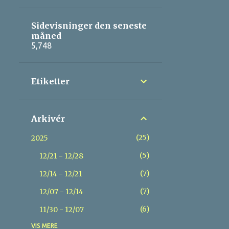
Sidevisninger den seneste
måned
5,748
Etiketter
Arkivér
25
2025
5
12/21 - 12/28
7
12/14 - 12/21
7
12/07 - 12/14
6
11/30 - 12/07
VIS MERE
24
2024