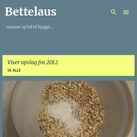
Bettelaus
Gå videre til hovedindholdet
-masser af tid til hygge....
Viser opslag fra 2012
SE ALLE
O
p
s
l
a
g