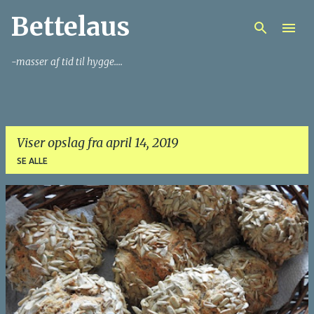
Bettelaus
Gå videre til hovedindholdet
-masser af tid til hygge....
Viser opslag fra april 14, 2019
SE ALLE
O
p
s
l
a
g