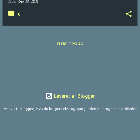
december 13, 2011
0
FLERE OPSLAG
Leveret af Blogger
Henvis til bloggen, hvis du bruger tekst og spørg inden du bruger mine billeder