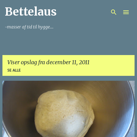
Bettelaus
Gå videre til hovedindholdet
-masser af tid til hygge....
Viser opslag fra december 11, 2011
SE ALLE
O
p
s
l
a
g