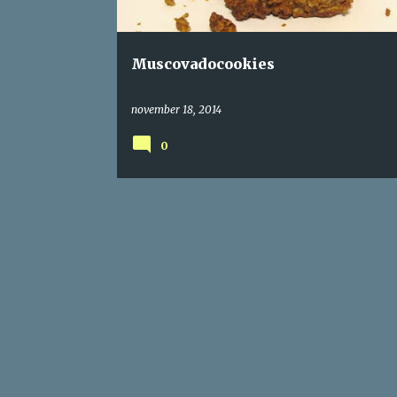
g
Muscovadocookies
november 18, 2014
0