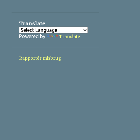
3
12/22 - 12/29
7
12/15 - 12/22
Translate
7
12/08 - 12/15
Powered by
Translate
6
12/01 - 12/08
1
11/24 - 12/01
Rapportér misbrug
27
2023
3
12/24 - 12/31
7
12/17 - 12/24
7
12/10 - 12/17
7
12/03 - 12/10
2
11/26 - 12/03
1
02/12 - 02/19