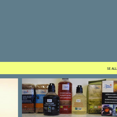
Gå videre til hovedindholdet
SE ALL
PRODUKTER