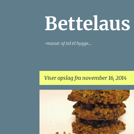
Bettelaus
-masser af tid til hygge....
Viser opslag fra november 16, 2014
O
KAGER/SMÅKAGER
p
s
l
a