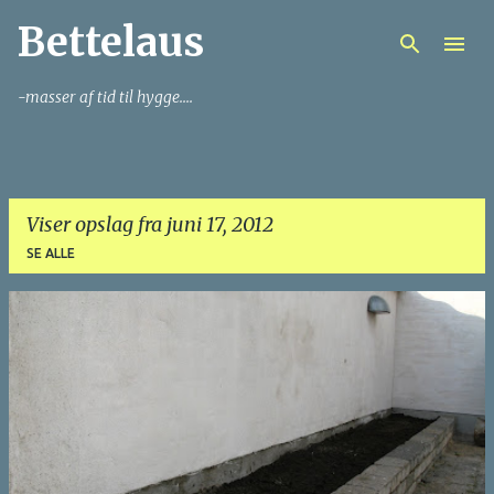
Bettelaus
Gå videre til hovedindholdet
-masser af tid til hygge....
Viser opslag fra juni 17, 2012
SE ALLE
O
p
s
l
a
g